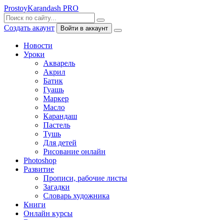
ProstoyKarandash
PRO
Создать акаунт
Войти в аккаунт
Новости
Уроки
Акварель
Акрил
Батик
Гуашь
Маркер
Масло
Карандаш
Пастель
Тушь
Для детей
Рисование онлайн
Photoshop
Развитие
Прописи, рабочие листы
Загадки
Словарь художника
Книги
Онлайн курсы