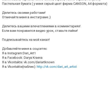
Пастельная бумага ( у меня серый цвет фирма CANSON, А4 формата)
Делитесь своими работами!
Отмечайте меня в инстаграме ;)
Делитесь вашими впечатлениями в комментариях!
Если вам понравился видео урок, ставьте лайки!
Подписывайтесь на мой канал!
Добавляйте меня в соцсетях:
Я в Instagram:Dari_Art1
Я в Facebook: Darya Kraeva
Я в Vkontakte: vk.com/dariartknown
Я в Vkontakte(паблик):
http://vk.com/dari_art_artist