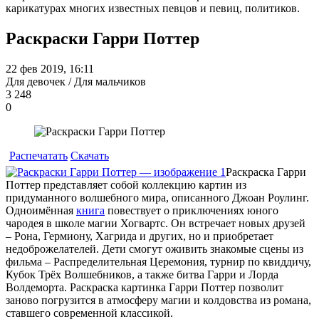
карикатурах многих известных певцов и певиц, политиков.
Раскраски Гарри Поттер
22 фев 2019, 16:11
Для девочек / Для мальчиков
3 248
0
Распечатать
Скачать
Раскраска Гарри
Поттер представляет собой коллекцию картин из
придуманного волшебного мира, описанного Джоан Роулинг.
Одноимённая
книга
повествует о приключениях юного
чародея в школе магии Хогвартс. Он встречает новых друзей
– Рона, Гермиону, Хагрида и других, но и приобретает
недоброжелателей. Дети смогут оживить знакомые сцены из
фильма – Распределительная Церемония, турнир по квиддичу,
Кубок Трёх Волшебников, а также битва Гарри и Лорда
Волдеморта. Раскраска картинка Гарри Поттер позволит
заново погрузится в атмосферу магии и колдовства из романа,
ставшего современной классикой.