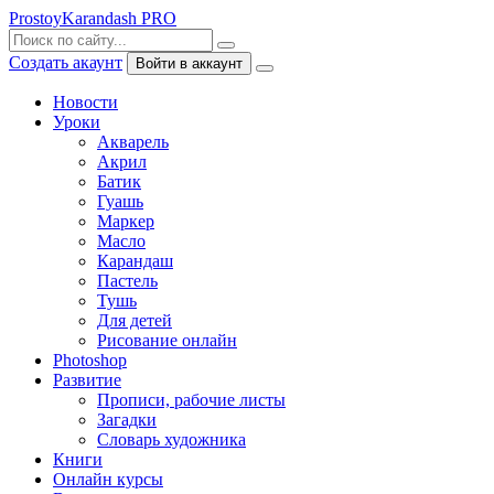
ProstoyKarandash
PRO
Создать акаунт
Войти в аккаунт
Новости
Уроки
Акварель
Акрил
Батик
Гуашь
Маркер
Масло
Карандаш
Пастель
Тушь
Для детей
Рисование онлайн
Photoshop
Развитие
Прописи, рабочие листы
Загадки
Словарь художника
Книги
Онлайн курсы