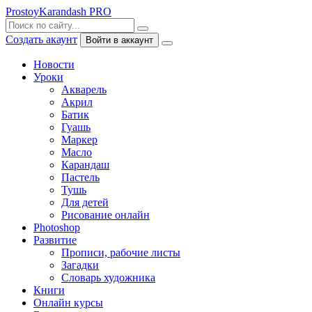
ProstoyKarandash
PRO
Создать акаунт
Войти в аккаунт
Новости
Уроки
Акварель
Акрил
Батик
Гуашь
Маркер
Масло
Карандаш
Пастель
Тушь
Для детей
Рисование онлайн
Photoshop
Развитие
Прописи, рабочие листы
Загадки
Словарь художника
Книги
Онлайн курсы