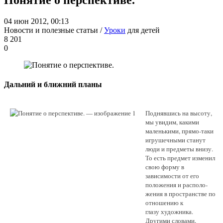
04 июн 2012, 00:13
Новости и полезные статьи /
Уроки
для детей
8 201
0
Дальний и ближний планы
Поднявшись на высоту,
мы увидим, какими
маленькими, пря­мо-таки
игрушечными станут
люди и предметы внизу.
То есть пред­мет изменил
свою форму в
зависимости от его
положения и располо­
жения в пространстве по
отношению к
глазу художника.
Другими словами,