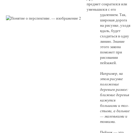
предмет сократился или
уменьшился с его
удалением. Так,
широкая дорога
на рисунке, уходя
вдаль, будет
сходиться в одну
ли­нию. Знание
этого закона
поможет при
рисовании
пейзажей.
Например, на
этом ри­сунке
положение
деревьев разное:
ближние деревья
ка­жутся
большими и тол­
стыми, а дальние
— ма­ленькими и
тонкими.
Пейзаж — это