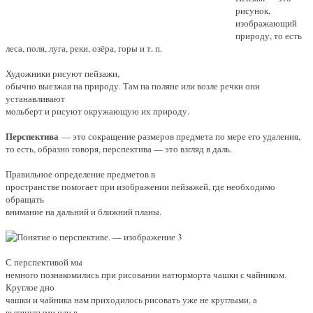
рисунок,
изображающий
природу, то есть
леса, поля, луга, реки, озёра, горы и т. п.
Художники рисуют пейзажи,
обычно выезжая на природу. Там на поляне или возле речки они
устанавливают
мольберт и рисуют ок­ружающую их природу.
Перспектива
— это сокращение размеров предмета по мере его удаления,
то есть, образно говоря, перспектива — это взгляд в даль.
Правильное определение предметов в
пространстве помогает при изображении пейзажей, где необходимо
обращать
внимание на дальний и ближний планы.
С перспективой мы
немного познакомились при рисовании на­тюрморта чашки с чайником.
Круглое дно
чашки и чайника нам приходилось рисовать уже не круглыми, а
вытянутыми или в