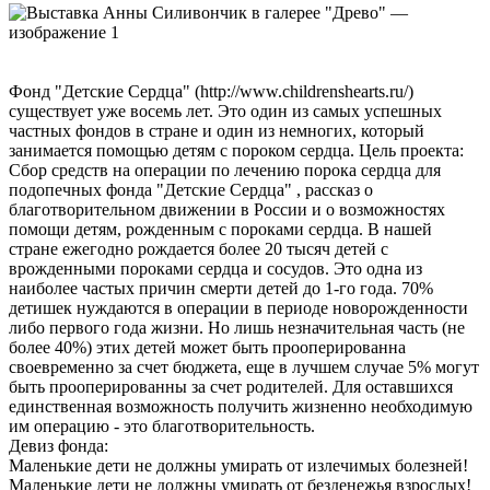
Фонд "Детские Сердца" (http://www.childrenshearts.ru/)
существует уже восемь лет. Это один из самых успешных
частных фондов в стране и один из немногих, который
занимается помощью детям с пороком сердца. Цель проекта:
Сбор средств на операции по лечению порока сердца для
подопечных фонда "Детские Сердца" , рассказ о
благотворительном движении в России и о возможностях
помощи детям, рожденным с пороками сердца. В нашей
стране ежегодно рождается более 20 тысяч детей с
врожденными пороками сердца и сосудов. Это одна из
наиболее частых причин смерти детей до 1-го года. 70%
детишек нуждаются в операции в периоде новорожденности
либо первого года жизни. Но лишь незначительная часть (не
более 40%) этих детей может быть прооперированна
своевременно за счет бюджета, еще в лучшем случае 5% могут
быть прооперированны за счет родителей. Для оставшихся
единственная возможность получить жизненно необходимую
им операцию - это благотворительность.
Девиз фонда:
Маленькие дети не должны умирать от излечимых болезней!
Маленькие дети не должны умирать от безденежья взрослых!