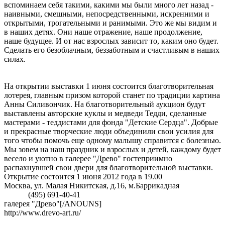
вспоминаем себя такими, какими мы были много лет назад -
наивными, смешными, непосредственными, искренними и
открытыми, трогательными и ранимыми. Это же мы видим и
в наших детях. Они наше отражение, наше продолжение,
наше будущее. И от нас взрослых зависит то, каким оно будет.
Сделать его безоблачным, беззаботным и счастливым в наших
силах.
На открытии выставки 1 июня состоится благотворительная
лотерея, главным призом которой станет по традиции картина
Анны Силивончик. На благотворительный аукцион будут
выставлены авторские куклы и медведи Тедди, сделанные
мастерами - теддистами для фонда "Детские Сердца". Добрые
и прекрасные творческие люди объединили свои усилия для
того чтобы помочь еще одному малышу справится с болезнью.
Мы зовем на наш праздник и взрослых и детей, каждому будет
весело и уютно в галерее "Древо" гостеприимно
распахнувшей свои двери для благотворительной выставки.
Открытие состоится 1 июня 2012 года в 19.00
Москва, ул. Малая Никитская, д.16, м.Баррикадная
(495) 691-40-41
галерея "Древо"[/ANOUNS]
http://www.drevo-art.ru/