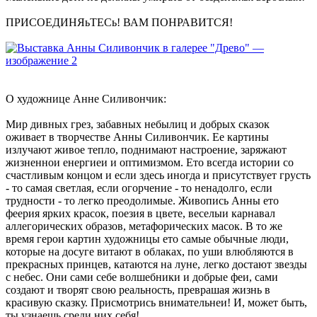
ПРИСОЕДИНЯьТЕСь! ВАМ ПОНРАВИТСЯ!
О художнице Анне Силивончик:
Мир дивных грез, забавных небылиц и добрых сказок
оживает в творчестве Анны Силивончик. Ее картины
излучают живое тепло, поднимают настроение, заряжают
жизненнои енергиеи и оптимизмом. Ето всегда истории со
счастливым концом и если здесь иногда и присутствует грусть
- то самая светлая, если огорчение - то ненадолго, если
трудности - то легко преодолимые. Живопись Анны ето
феерия ярких красок, поезия в цвете, веселыи карнавал
аллегорических образов, метафорических масок. В то же
время герои картин художницы ето самые обычные люди,
которые на досуге витают в облаках, по уши влюбляются в
прекрасных принцев, катаются на луне, легко достают звезды
с небес. Они сами себе волшебники и добрые феи, сами
создают и творят свою реальность, преврашая жизнь в
красивую сказку. Присмотрись внимательнеи! И, может быть,
ты узнаешь среди них себя!