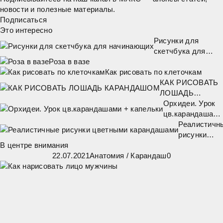
новости и полезные материалы.
Подписаться
Это интересно
Рисунки для
скетчбука для
Роза в вазе
начинающих
Как рисовать по клеточкам
КАК РИСОВАТЬ
ЛОШАДЬ
КАРАНДАШОМ
Орхидеи. Урок
цв.карандашами
+ капельки
Реалистичн
рисунки
В центре внимания
цветными
22.07.2021
Анатомия
/
Карандаш
0
карандашам