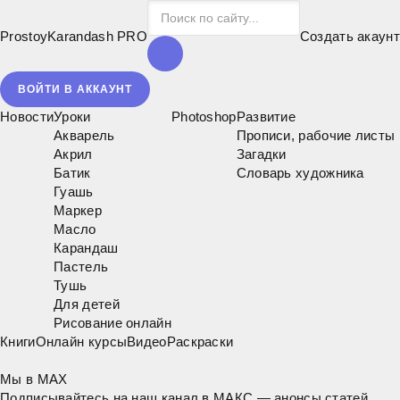
ProstoyKarandash
PRO
Создать акаунт
ВОЙТИ В АККАУНТ
Новости
Уроки
Photoshop
Развитие
Акварель
Прописи, рабочие листы
Акрил
Загадки
Батик
Словарь художника
Гуашь
Маркер
Масло
Карандаш
Пастель
Тушь
Для детей
Рисование онлайн
Книги
Онлайн курсы
Видео
Раскраски
Мы в MAX
Подписывайтесь на наш канал в МАКС — анонсы статей,