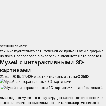
осенний пейзаж
техника пуантель!то есть точками её применяют и в графике
но пока я попробовал в акварели выполняется эта работа не
очень сложно главное показать туман на заднем плане и
Музей с интерактивными 3D-
просвет чтобы просвет лучше
картинами
21 мар 2015, 17:42
Новости и полезные статьи
3 356
0
Львиная доля музеев по всему миру, достаточно холодно относится
к использованию посетителями фото- и видеокамер. Но только не