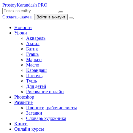
ProstoyKarandash
PRO
Создать акаунт
Войти в аккаунт
Новости
Уроки
Акварель
Акрил
Батик
Гуашь
Маркер
Масло
Карандаш
Пастель
Тушь
Для детей
Рисование онлайн
Photoshop
Развитие
Прописи, рабочие листы
Загадки
Словарь художника
Книги
Онлайн курсы