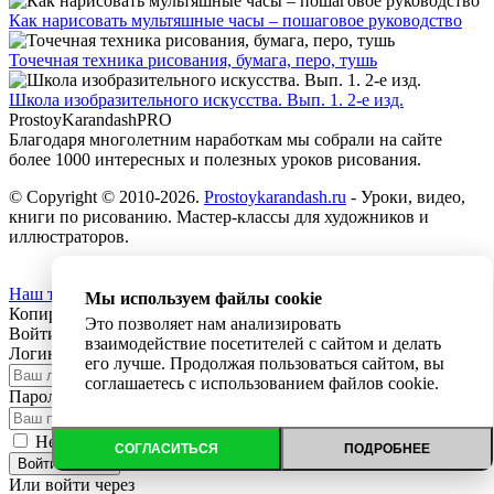
Как нарисовать мультяшные часы – пошаговое руководство
Точечная техника рисования, бумага, перо, тушь
Школа изобразительного искусства. Вып. 1. 2-е изд.
ProstoyKarandash
PRO
Благодаря многолетним наработкам мы cобрали на сайте
более 1000 интересных и полезных уроков рисования.
© Copyright © 2010-2026.
Prostoykarandash.ru
- Уроки, видео,
книги по рисованию. Мастер-классы для художников и
иллюстраторов.
Наш телеграм канал
Мы используем файлы cookie
Копирование текста с сайта запрещено
Это позволяет нам анализировать
Войти
Регистрация
взаимодействие посетителей с сайтом и делать
Логин:
его лучше. Продолжая пользоваться сайтом, вы
соглашаетесь с использованием файлов cookie.
Пароль:
Забыли пароль?
Не запоминать меня
СОГЛАСИТЬСЯ
ПОДРОБНЕЕ
Войти на сайт
Или войти через