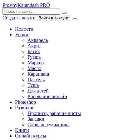
ProstoyKarandash
PRO
Создать акаунт
Войти в аккаунт
Новости
Уроки
Акварель
Акрил
Батик
Гуашь
Маркер
Масло
Карандаш
Пастель
Тушь
Для детей
Рисование онлайн
Photoshop
Развитие
Прописи, рабочие листы
Загадки
Словарь художника
Книги
Онлайн курсы