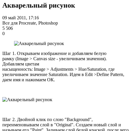
Акварельный рисунок
09 май 2011, 17:16
Все для Procreate, Photoshop
5 506
0
Шаг
1
. Открываем изображение и добавляем белую
рамку
(Image
>
Canvas size
- увеличиваем значения).
Добавляем цветам
насыщенность:
Image
>
Adjustments
>
Hue/Saturation
, где
увеличиваем значение
Saturation
. Идем в
Edit
>
Define Pattern
,
даем имя и нажимаем
ОК
.
Шаг
2
. Двойной клик по слою "
Background
",
переименовываем слой в "
Original
". Создаем новый слой и
называем его "
Paint
". Заливаем слой белой краской, после чего