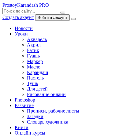
ProstoyKarandash
PRO
Создать акаунт
Войти в аккаунт
Новости
Уроки
Акварель
Акрил
Батик
Гуашь
Маркер
Масло
Карандаш
Пастель
Тушь
Для детей
Рисование онлайн
Photoshop
Развитие
Прописи, рабочие листы
Загадки
Словарь художника
Книги
Онлайн курсы