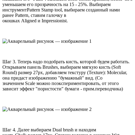
уменьшаем его прозрачность на
15
-
25
%
. Выбираем
инструмент
Pattern Stamp tool
, выбираем созданный нами
ранее
Pattern
, ставим галочку в
окошках
Aligned
и
Impressionist
.
Шаг
3
. Теперь надо подобрать кисть, которой будем работать.
Открываем панель
Brushes
, выбираем мягкую кисть (
Soft
Round
) размер
27
px
, добавляем текстуру (
Texture
):
Molecular
,
она придаст изображению "бумажный" вид. (Со
значением
Sсale
можно поэкспериментировать, от этого
зависит эффект "пористости" бумаги - прим.переводчика)
Шаг
4
. Далее выбираем
Dual brush
и находим