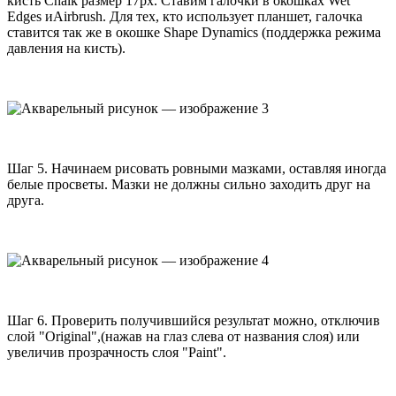
кисть
Chalk
размер
17
px
. Ставим галочки в окошках
Wet
Edges
и
Airbrush
. Для тех, кто использует планшет, галочка
ставится так же в окошке
Shape Dynamics
(поддержка режима
давления на кисть).
Шаг
5
. Начинаем рисовать ровными мазками, оставляя иногда
белые просветы. Мазки не должны сильно заходить друг на
друга.
Шаг
6
. Проверить получившийся результат можно, отключив
слой "
Original
",(нажав на глаз слева от названия слоя) или
увеличив прозрачность слоя "
Paint
".