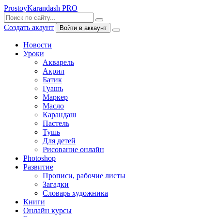
ProstoyKarandash
PRO
Создать акаунт
Войти в аккаунт
Новости
Уроки
Акварель
Акрил
Батик
Гуашь
Маркер
Масло
Карандаш
Пастель
Тушь
Для детей
Рисование онлайн
Photoshop
Развитие
Прописи, рабочие листы
Загадки
Словарь художника
Книги
Онлайн курсы