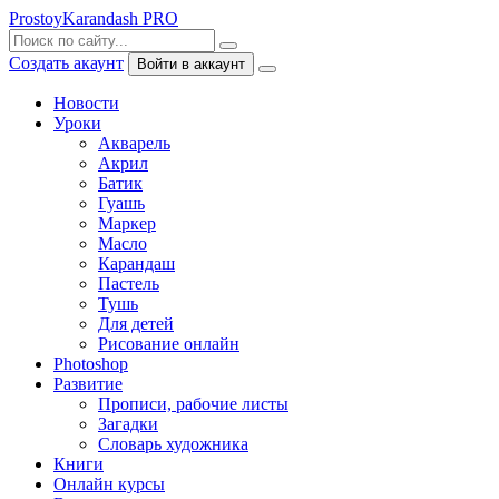
ProstoyKarandash
PRO
Создать акаунт
Войти в аккаунт
Новости
Уроки
Акварель
Акрил
Батик
Гуашь
Маркер
Масло
Карандаш
Пастель
Тушь
Для детей
Рисование онлайн
Photoshop
Развитие
Прописи, рабочие листы
Загадки
Словарь художника
Книги
Онлайн курсы