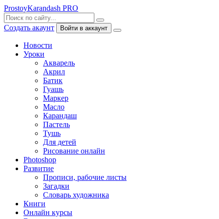
ProstoyKarandash
PRO
Создать акаунт
Войти в аккаунт
Новости
Уроки
Акварель
Акрил
Батик
Гуашь
Маркер
Масло
Карандаш
Пастель
Тушь
Для детей
Рисование онлайн
Photoshop
Развитие
Прописи, рабочие листы
Загадки
Словарь художника
Книги
Онлайн курсы