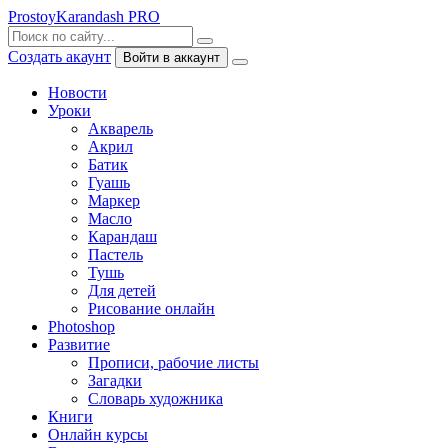
ProstoyKarandash
PRO
Создать акаунт
Войти в аккаунт
Новости
Уроки
Акварель
Акрил
Батик
Гуашь
Маркер
Масло
Карандаш
Пастель
Тушь
Для детей
Рисование онлайн
Photoshop
Развитие
Прописи, рабочие листы
Загадки
Словарь художника
Книги
Онлайн курсы