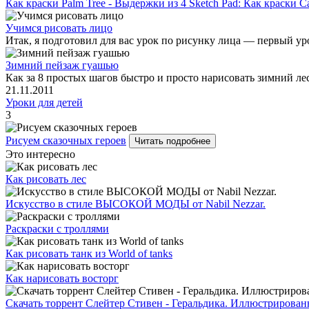
Как краски Palm Tree - Выдержки из 4 Sketch Pad: Как краски С
Учимся рисовать лицо
Итак, я подготовил для вас урок по рисунку лица — первый уро
Зимний пейзаж гуашью
Как за 8 простых шагов быстро и просто нарисовать зимний л
21.11.2011
Уроки для детей
3
Рисуем сказочных героев
Читать подробнее
Это интересно
Как рисовать лес
Искусство в стиле ВЫСОКОЙ МОДЫ от Nabil Nezzar.
Раскраски с троллями
Как рисовать танк из World of tanks
Как нарисовать восторг
Скачать торрент Слейтер Стивен - Геральдика. Иллюстрирова