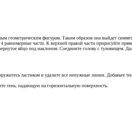
ым геометрическим фигурам. Таким образом она выйдет симмет
на 4 равномерные части. К верхней правой части пририсуйте пря
вернутое яйцо под наклоном. Соедините голову с туловищем. Да
ооружитесь ластиком и удалите все ненужные линии. Добавьте те
ите тень, падающую на горизонтальную поверхность.