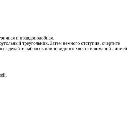
ричная и правдоподобная.
моугольный треугольник. Затем немного отступив, очертите
лее сделайте набросок клиновидного хвоста и ломаной линией
ней.