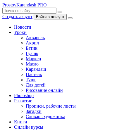
ProstoyKarandash
PRO
Создать акаунт
Войти в аккаунт
Новости
Уроки
Акварель
Акрил
Батик
Гуашь
Маркер
Масло
Карандаш
Пастель
Тушь
Для детей
Рисование онлайн
Photoshop
Развитие
Прописи, рабочие листы
Загадки
Словарь художника
Книги
Онлайн курсы