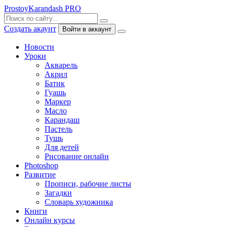
ProstoyKarandash
PRO
Создать акаунт
Войти в аккаунт
Новости
Уроки
Акварель
Акрил
Батик
Гуашь
Маркер
Масло
Карандаш
Пастель
Тушь
Для детей
Рисование онлайн
Photoshop
Развитие
Прописи, рабочие листы
Загадки
Словарь художника
Книги
Онлайн курсы